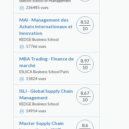
iaelyon School of Management
236485 vues
MAI - Management des
8.52
Achats Internationaux et
10
Innovation
KEDGE Business School
17766 vues
MBA Trading - Finance de
8.97
marché
10
ESLSCA Business School Paris
15824 vues
ISLI - Global Supply Chain
8.67
Management
10
KEDGE Business School
14954 vues
Master Supply Chain
8.6