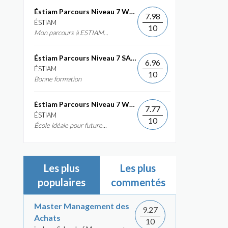
Éstiam Parcours Niveau 7 Web &...
7.98
ÉSTIAM
10
Mon parcours à ESTIAM...
Éstiam Parcours Niveau 7 SAP ERP...
6.96
ÉSTIAM
10
Bonne formation
Éstiam Parcours Niveau 7 Web &...
7.77
ÉSTIAM
10
École idéale pour future...
Les plus
Les plus
populaires
commentés
Master Management des
9.27
Achats
10