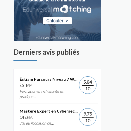
Derniers avis publiés
Éstiam Parcours Niveau 7 Web &...
5.84
ÉSTIAM
10
Formation enrichissante et
pratique...
Mastère Expert en Cybersécurité
9.75
OTERIA
10
J'ai eu l'occasion de...