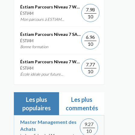
Éstiam Parcours Niveau 7 Web &...
7.98
ÉSTIAM
10
Mon parcours à ESTIAM...
Éstiam Parcours Niveau 7 SAP ERP...
6.96
ÉSTIAM
10
Bonne formation
Éstiam Parcours Niveau 7 Web &...
7.77
ÉSTIAM
10
École idéale pour future...
Les plus
Les plus
populaires
commentés
Master Management des
9.27
Achats
10