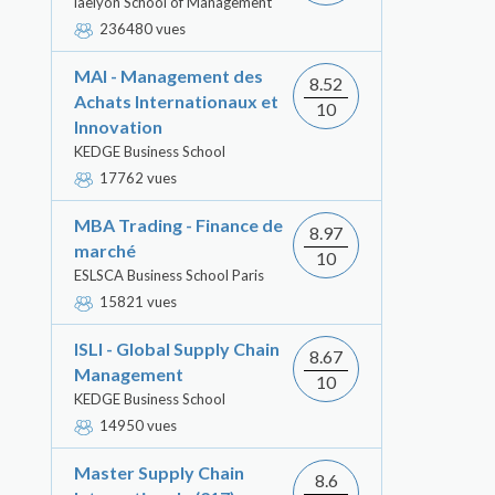
iaelyon School of Management
236480 vues
MAI - Management des
8.52
Achats Internationaux et
10
Innovation
KEDGE Business School
17762 vues
MBA Trading - Finance de
8.97
marché
10
ESLSCA Business School Paris
15821 vues
ISLI - Global Supply Chain
8.67
Management
10
KEDGE Business School
14950 vues
Master Supply Chain
8.6