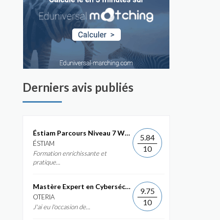
Derniers avis publiés
Éstiam Parcours Niveau 7 Web &...
5.84
ÉSTIAM
10
Formation enrichissante et
pratique...
Mastère Expert en Cybersécurité
9.75
OTERIA
10
J'ai eu l'occasion de...