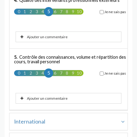
4.
Qualité des intervenants professionnels extérieurs
5
0
1
2
3
4
5
6
7
8
9
10
Je ne sais pas
Ajouter un commentaire
5.
Contrôle des connaissances, volume et répartition des
cours, travail personnel
5
0
1
2
3
4
5
6
7
8
9
10
Je ne sais pas
Ajouter un commentaire
International