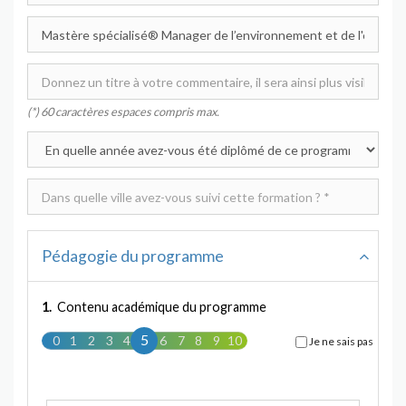
(*) 60 caractères espaces compris max.
Pédagogie du programme
1.
Contenu académique du programme
5
0
1
2
3
4
5
6
7
8
9
10
Je ne sais pas