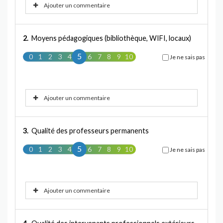
Ajouter un commentaire
2.
Moyens pédagogiques (bibliothèque, WIFI, locaux)
5
0
1
2
3
4
5
6
7
8
9
10
Je ne sais pas
Ajouter un commentaire
3.
Qualité des professeurs permanents
5
0
1
2
3
4
5
6
7
8
9
10
Je ne sais pas
Ajouter un commentaire