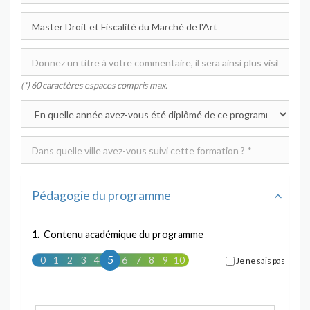
(*) 60 caractères espaces compris max.
Pédagogie du programme
1.
Contenu académique du programme
5
0
1
2
3
4
5
6
7
8
9
10
Je ne sais pas