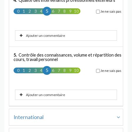
4.
Qualité des intervenants professionnels extérieurs
5
0
1
2
3
4
5
6
7
8
9
10
Je ne sais pas
Ajouter un commentaire
5.
Contrôle des connaissances, volume et répartition des
cours, travail personnel
5
0
1
2
3
4
5
6
7
8
9
10
Je ne sais pas
Ajouter un commentaire
International