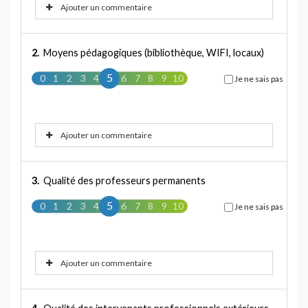
Ajouter un commentaire
2.
Moyens pédagogiques (bibliothèque, WIFI, locaux)
5
0
1
2
3
4
5
6
7
8
9
10
Je ne sais pas
Ajouter un commentaire
3.
Qualité des professeurs permanents
5
0
1
2
3
4
5
6
7
8
9
10
Je ne sais pas
Ajouter un commentaire