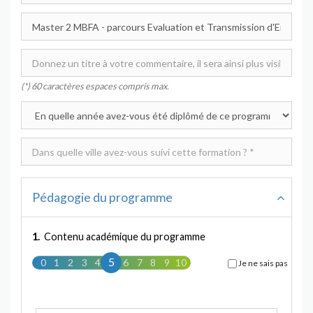
(*) 60 caractères espaces compris max.
Pédagogie du programme
1.
Contenu académique du programme
5
0
1
2
3
4
5
6
7
8
9
10
Je ne sais pas