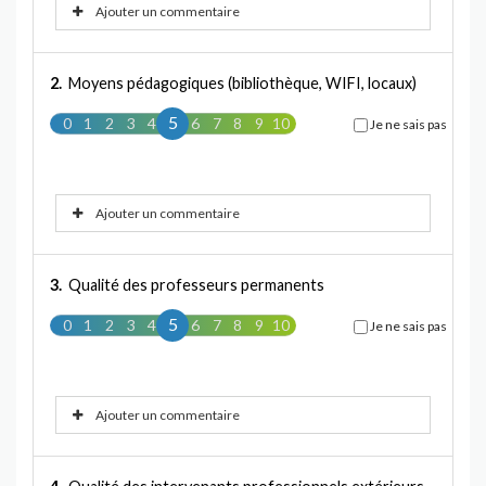
Ajouter un commentaire
2.
Moyens pédagogiques (bibliothèque, WIFI, locaux)
5
0
1
2
3
4
5
6
7
8
9
10
Je ne sais pas
Ajouter un commentaire
3.
Qualité des professeurs permanents
5
0
1
2
3
4
5
6
7
8
9
10
Je ne sais pas
Ajouter un commentaire