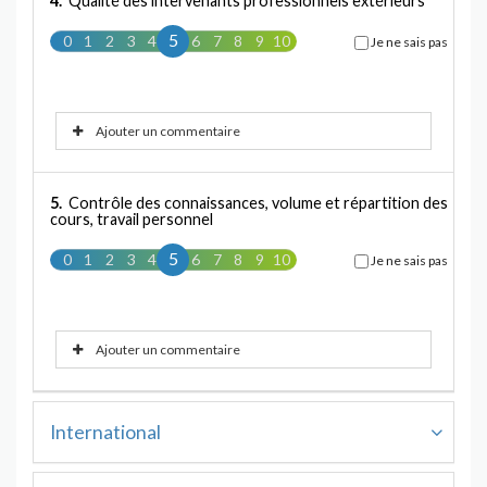
4.
Qualité des intervenants professionnels extérieurs
5
0
1
2
3
4
5
6
7
8
9
10
Je ne sais pas
Ajouter un commentaire
5.
Contrôle des connaissances, volume et répartition des
cours, travail personnel
5
0
1
2
3
4
5
6
7
8
9
10
Je ne sais pas
Ajouter un commentaire
International