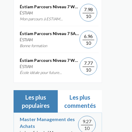
Éstiam Parcours Niveau 7 Web &...
7.98
ÉSTIAM
10
Mon parcours à ESTIAM...
Éstiam Parcours Niveau 7 SAP ERP...
6.96
ÉSTIAM
10
Bonne formation
Éstiam Parcours Niveau 7 Web &...
7.77
ÉSTIAM
10
École idéale pour future...
Les plus
Les plus
populaires
commentés
Master Management des
9.27
Achats
10