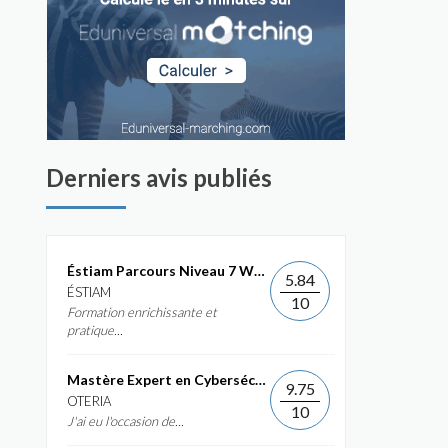
Derniers avis publiés
Éstiam Parcours Niveau 7 Web &...
5.84
ÉSTIAM
10
Formation enrichissante et
pratique...
Mastère Expert en Cybersécurité
9.75
OTERIA
10
J'ai eu l'occasion de...