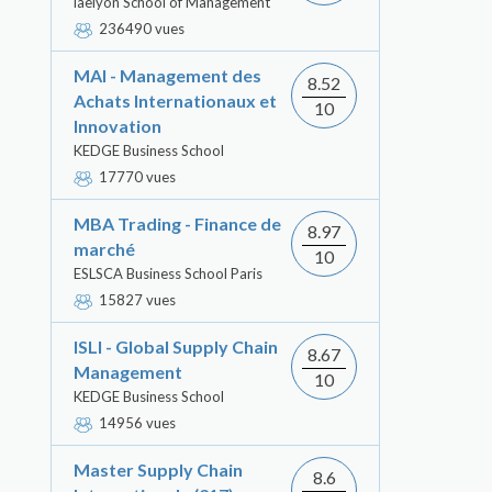
iaelyon School of Management
236490 vues
MAI - Management des
8.52
Achats Internationaux et
10
Innovation
KEDGE Business School
17770 vues
MBA Trading - Finance de
8.97
marché
10
ESLSCA Business School Paris
15827 vues
ISLI - Global Supply Chain
8.67
Management
10
KEDGE Business School
14956 vues
Master Supply Chain
8.6