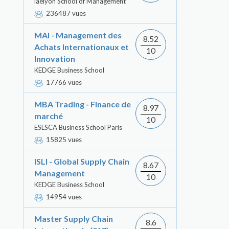
iaelyon School of Management
236487 vues
MAI - Management des
8.52
Achats Internationaux et
10
Innovation
KEDGE Business School
17766 vues
MBA Trading - Finance de
8.97
marché
10
ESLSCA Business School Paris
15825 vues
ISLI - Global Supply Chain
8.67
Management
10
KEDGE Business School
14954 vues
Master Supply Chain
8.6