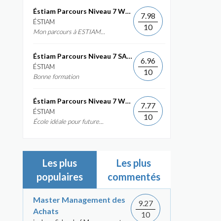
Éstiam Parcours Niveau 7 Web &...
7.98
ÉSTIAM
10
Mon parcours à ESTIAM...
Éstiam Parcours Niveau 7 SAP ERP...
6.96
ÉSTIAM
10
Bonne formation
Éstiam Parcours Niveau 7 Web &...
7.77
ÉSTIAM
10
École idéale pour future...
Les plus
Les plus
populaires
commentés
Master Management des
9.27
Achats
10