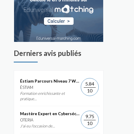
Derniers avis publiés
Éstiam Parcours Niveau 7 Web &...
5.84
ÉSTIAM
10
Formation enrichissante et
pratique...
Mastère Expert en Cybersécurité
9.75
OTERIA
10
J'ai eu l'occasion de...