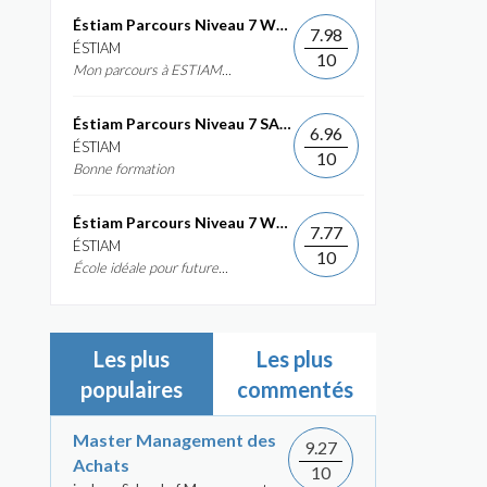
Éstiam Parcours Niveau 7 Web &...
7.98
ÉSTIAM
10
Mon parcours à ESTIAM...
Éstiam Parcours Niveau 7 SAP ERP...
6.96
ÉSTIAM
10
Bonne formation
Éstiam Parcours Niveau 7 Web &...
7.77
ÉSTIAM
10
École idéale pour future...
Les plus
Les plus
populaires
commentés
Master Management des
9.27
Achats
10