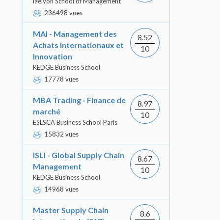
iaelyon School of Management
236498 vues
MAI - Management des
8.52
Achats Internationaux et
10
Innovation
KEDGE Business School
17778 vues
MBA Trading - Finance de
8.97
marché
10
ESLSCA Business School Paris
15832 vues
ISLI - Global Supply Chain
8.67
Management
10
KEDGE Business School
14968 vues
Master Supply Chain
8.6