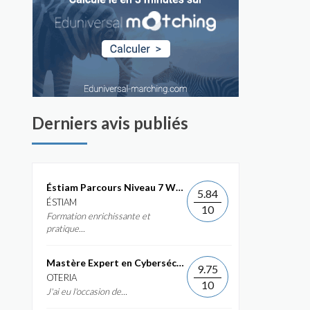
Derniers avis publiés
Éstiam Parcours Niveau 7 Web &...
5.84
ÉSTIAM
10
Formation enrichissante et
pratique...
Mastère Expert en Cybersécurité
9.75
OTERIA
10
J'ai eu l'occasion de...