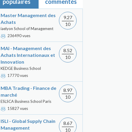
populaires
commentés
Master Management des
9.27
Achats
10
iaelyon School of Management
236490 vues
MAI - Management des
8.52
Achats Internationaux et
10
Innovation
KEDGE Business School
17770 vues
MBA Trading - Finance de
8.97
marché
10
ESLSCA Business School Paris
15827 vues
ISLI - Global Supply Chain
8.67
Management
10