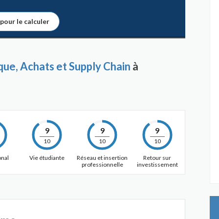
 pour le calculer
ue, Achats et Supply Chain
à
9
9
9
10
10
10
onal
Vie étudiante
Réseau et insertion
Retour sur
professionnelle
investissement