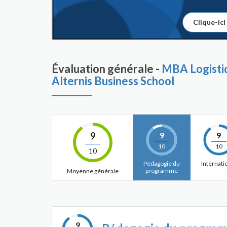
Clique-ici
Évaluation générale -
MBA Logistiq
Alternis Business School
9
9
9
10
10
10
Pédagogie du
Internati
programme
Moyenne générale
9