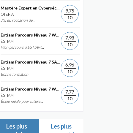
Mastère Expert en Cybersécurité
9.75
OTERIA
10
J'ai eu l'occasion de...
Éstiam Parcours Niveau 7 Web &...
7.98
ÉSTIAM
10
Mon parcours à ESTIAM...
Éstiam Parcours Niveau 7 SAP ERP...
6.96
ÉSTIAM
10
Bonne formation
Éstiam Parcours Niveau 7 Web &...
7.77
ÉSTIAM
10
École idéale pour future...
Les plus
Les plus