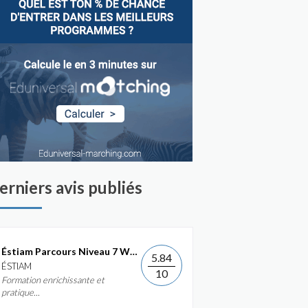
erniers avis publiés
Éstiam Parcours Niveau 7 Web &...
5.84
ÉSTIAM
10
Formation enrichissante et
pratique...