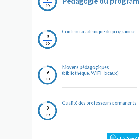
Pédagogie du progra
10
Contenu académique du programme
9
10
Moyens pédagogiques
9
(bibliothèque, WIFI, locaux)
10
Qualité des professeurs permanents
9
10
LAISSEZ