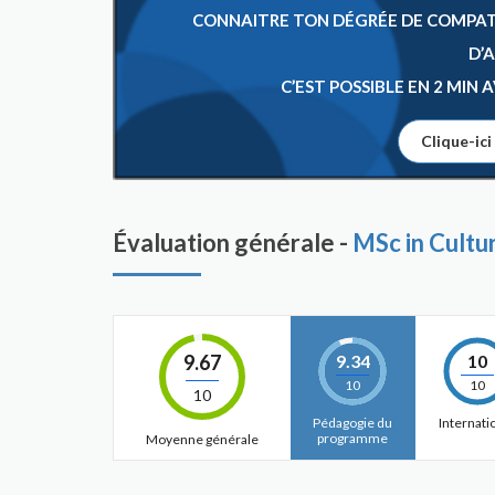
CONNAITRE TON DÉGRÉE DE COMPATIB
D’
C’EST POSSIBLE EN 2 MIN
Clique-ici
Évaluation générale -
MSc in Cult
9.67
9.34
10
10
10
10
Pédagogie du
Internati
programme
Moyenne générale