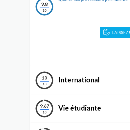
9.8
10
LAISSEZ
10
International
10
9.67
Vie étudiante
10