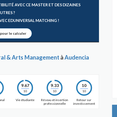
ILITÉ AVEC CE MASTER ET DES DIZAINES
AUTRES ?
 AVEC EDUNIVERSAL MATCHING !
 pour le calculer
ural & Arts Management
à
Audencia
9.67
9.33
10
10
10
10
onal
Vie étudiante
Réseau et insertion
Retour sur
professionnelle
investissement