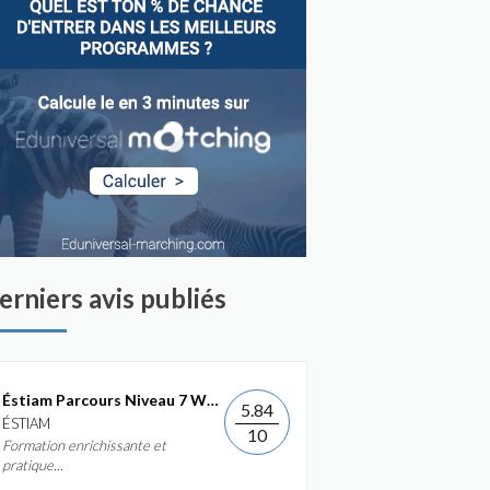
erniers avis publiés
Éstiam Parcours Niveau 7 Web &...
5.84
ÉSTIAM
10
Formation enrichissante et
pratique...