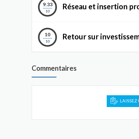
9.33
Réseau et insertion pr
10
10
Retour sur investisse
10
Commentaires
LAISSEZ