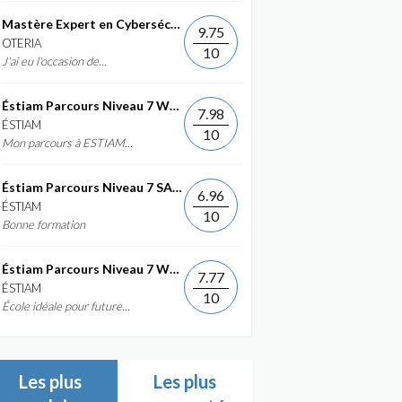
Mastère Expert en Cybersécurité
9.75
OTERIA
10
J'ai eu l'occasion de...
Éstiam Parcours Niveau 7 Web &...
7.98
ÉSTIAM
10
Mon parcours à ESTIAM...
Éstiam Parcours Niveau 7 SAP ERP...
6.96
ÉSTIAM
10
Bonne formation
Éstiam Parcours Niveau 7 Web &...
7.77
ÉSTIAM
10
École idéale pour future...
Les plus
Les plus