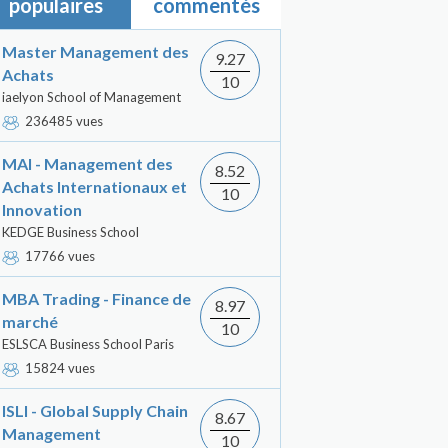
populaires
commentés
Master Management des
9.27
Achats
10
iaelyon School of Management
236485 vues
MAI - Management des
8.52
Achats Internationaux et
10
Innovation
KEDGE Business School
17766 vues
MBA Trading - Finance de
8.97
marché
10
ESLSCA Business School Paris
15824 vues
ISLI - Global Supply Chain
8.67
Management
10