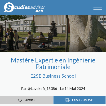
Mastère Expert.e en Ingénierie
Patrimoniale
E2SE Business School
Par @Luvekofi_18386 - Le 14 Mai 2024
FAVORIS
LAISSEZ UN AVIS