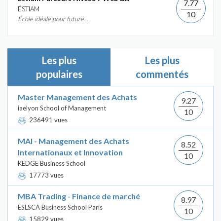
7.77
ÉSTIAM
10
École idéale pour future...
Les plus
Les plus
populaires
commentés
Master Management des Achats
9.27
iaelyon School of Management
10
236491 vues
MAI - Management des Achats
8.52
Internationaux et Innovation
10
KEDGE Business School
17773 vues
MBA Trading - Finance de marché
8.97
ESLSCA Business School Paris
10
15829 vues