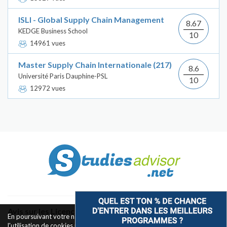
ISLI - Global Supply Chain Management
8.67
KEDGE Business School
10
14961 vues
Master Supply Chain Internationale (217)
8.6
Université Paris Dauphine-PSL
10
12972 vues
Avis sur les Licences & Bachelors
En poursuivant votre navigation sur ce site, vous acceptez
l'utilisation de cookies pour le fonctionnement des boutons de
Classement des Écoles