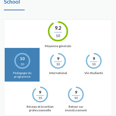
School
9.2
10
Moyenne générale
10
9
9
10
10
10
Pédagogie du
International
Vie étudiante
programme
9
9
10
10
Réseau et insertion
Retour sur
professionnelle
investissement