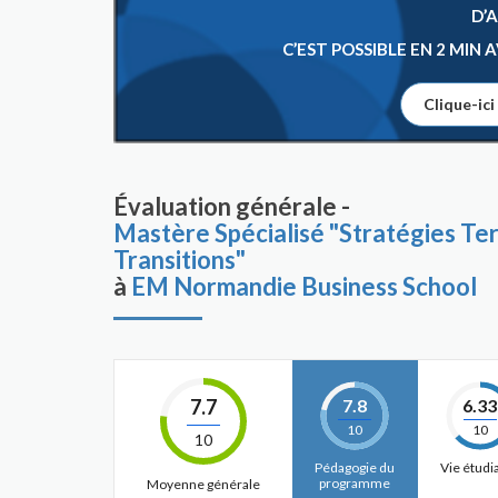
D’
C’EST POSSIBLE EN 2 MIN
Clique-ici
Évaluation générale -
Mastère Spécialisé "Stratégies Te
Transitions"
à
EM Normandie Business School
7.7
7.8
6.33
10
10
10
Pédagogie du
Vie étudi
programme
Moyenne générale