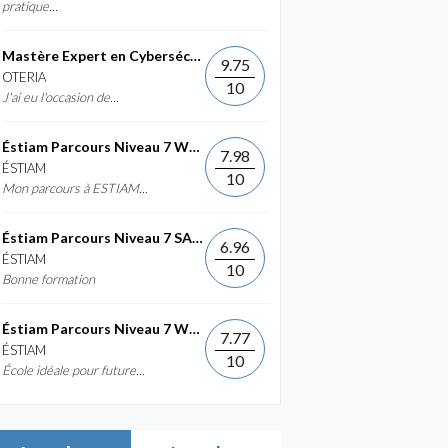
pratique...
Mastère Expert en Cybersécurité
9.75
OTERIA
10
J'ai eu l'occasion de...
Éstiam Parcours Niveau 7 Web &...
7.98
ÉSTIAM
10
Mon parcours à ESTIAM...
Éstiam Parcours Niveau 7 SAP ERP...
6.96
ÉSTIAM
10
Bonne formation
Éstiam Parcours Niveau 7 Web &...
7.77
ÉSTIAM
10
École idéale pour future...