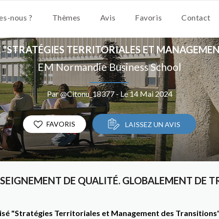
s-nous ?
Thèmes
Avis
Favoris
Contact
É "STRATÉGIES TERRITORIALES ET MANAGEMEN
EM Normandie Business School
Par @Citonu_18377 - Le 14 Mai 2024
FAVORIS
LAISSEZ UN AVIS
SEIGNEMENT DE QUALITÉ. GLOBALEMENT DE T
lisé "Stratégies Territoriales et Management des Transition