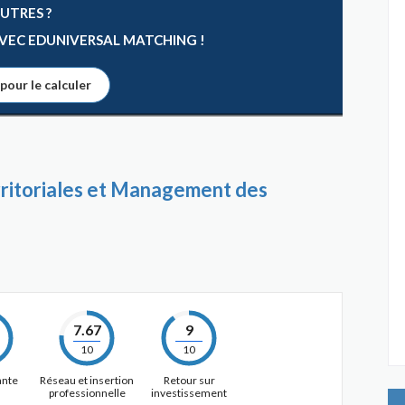
AUTRES ?
 AVEC EDUNIVERSAL MATCHING !
 pour le calculer
rritoriales et Management des
7.67
9
10
10
ante
Réseau et insertion
Retour sur
professionnelle
investissement