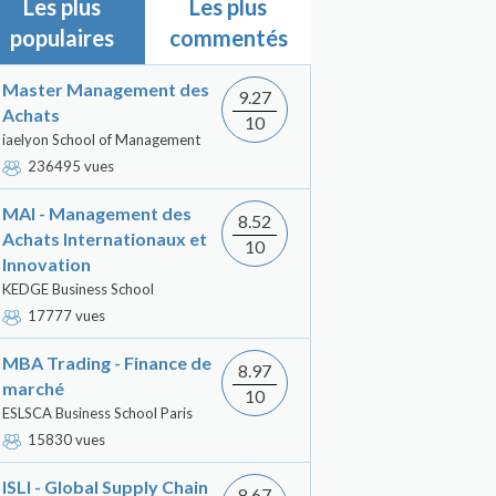
Les plus
Les plus
populaires
commentés
Master Management des
9.27
Achats
10
iaelyon School of Management
236495 vues
MAI - Management des
8.52
Achats Internationaux et
10
Innovation
KEDGE Business School
17777 vues
MBA Trading - Finance de
8.97
marché
10
ESLSCA Business School Paris
15830 vues
ISLI - Global Supply Chain
8.67