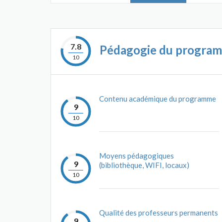
7.8
Pédagogie du progra
10
Contenu académique du programme
9
10
Moyens pédagogiques
9
(bibliothèque, WIFI, locaux)
10
Qualité des professeurs permanents
9