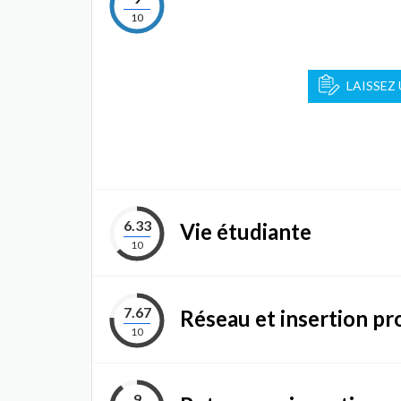
10
LAISSEZ
6.33
Vie étudiante
10
7.67
Réseau et insertion pr
10
9