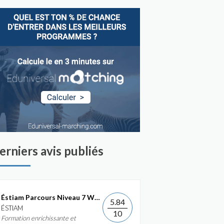
erniers avis publiés
Éstiam Parcours Niveau 7 Web &...
5.84
ÉSTIAM
10
Formation enrichissante et