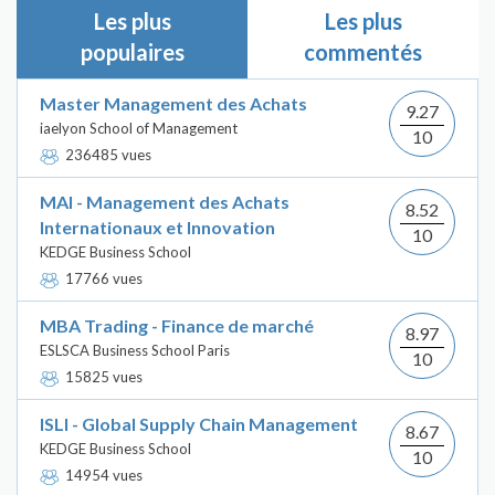
Les plus
Les plus
populaires
commentés
Master Management des Achats
9.27
iaelyon School of Management
10
236485 vues
MAI - Management des Achats
8.52
Internationaux et Innovation
10
KEDGE Business School
17766 vues
MBA Trading - Finance de marché
8.97
ESLSCA Business School Paris
10
15825 vues
ISLI - Global Supply Chain Management
8.67
KEDGE Business School
10
14954 vues