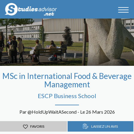
MSc in International Food & Beverage
Management
ESCP Business School
Par @HoldUpWaitASecond - Le 26 Mars 2026
FAVORIS
LAISSEZ UN AVIS