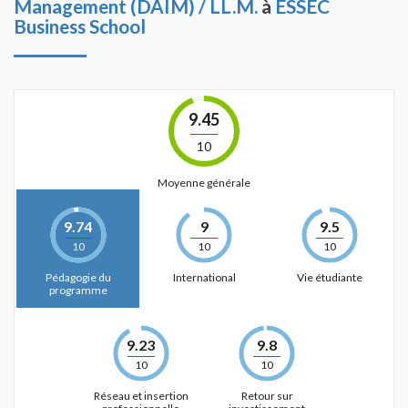
Management (DAIM) / LL.M.
à
ESSEC
Business School
9.45
10
Moyenne générale
9.74
9
9.5
10
10
10
Pédagogie du
International
Vie étudiante
programme
9.23
9.8
10
10
Réseau et insertion
Retour sur