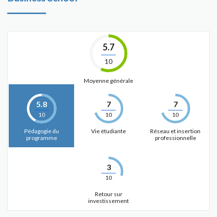
5.7
10
Moyenne générale
5.8
7
7
10
10
10
Pédagogie du
Vie étudiante
Réseau et insertion
programme
professionnelle
3
10
Retour sur
investissement