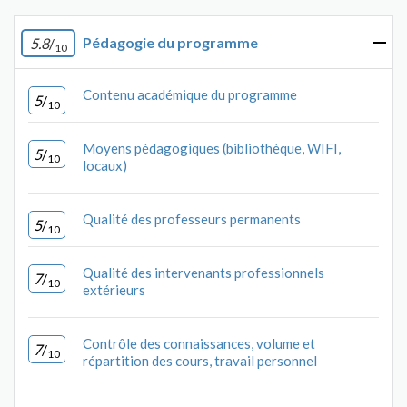
Pédagogie du programme
5.8
/
10
Contenu académique du programme
5
/
10
Moyens pédagogiques (bibliothèque, WIFI,
5
/
10
locaux)
Qualité des professeurs permanents
5
/
10
Qualité des intervenants professionnels
7
/
10
extérieurs
Contrôle des connaissances, volume et
7
/
10
répartition des cours, travail personnel