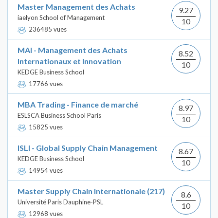
Master Management des Achats
9.27
iaelyon School of Management
10
236485 vues
MAI - Management des Achats
8.52
Internationaux et Innovation
10
KEDGE Business School
17766 vues
MBA Trading - Finance de marché
8.97
ESLSCA Business School Paris
10
15825 vues
ISLI - Global Supply Chain Management
8.67
KEDGE Business School
10
14954 vues
Master Supply Chain Internationale (217)
8.6
Université Paris Dauphine-PSL
10
12968 vues