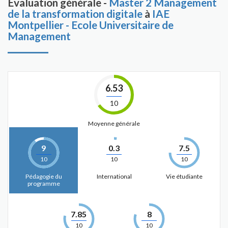
Évaluation générale -
Master 2 Management
de la transformation digitale
à
IAE
Montpellier - Ecole Universitaire de
Management
6.53
10
Moyenne générale
9
0.3
7.5
10
10
10
Pédagogie du
International
Vie étudiante
programme
7.85
8
10
10