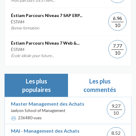
Mon parcours à ESTIAM...
Éstiam Parcours Niveau 7 SAP ERP...
6.96
ÉSTIAM
10
Bonne formation
Éstiam Parcours Niveau 7 Web &...
7.77
ÉSTIAM
10
École idéale pour future...
Les plus
Les plus
populaires
commentés
Master Management des Achats
9.27
iaelyon School of Management
10
236480 vues
MAI - Management des Achats
8.52