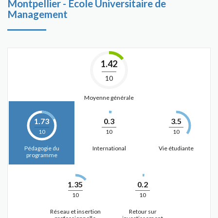
Montpellier - Ecole Universitaire de
Management
1.42
10
Moyenne générale
1.73
0.3
3.5
10
10
10
Pédagogie du
International
Vie étudiante
programme
1.35
0.2
10
10
Réseau et insertion
Retour sur