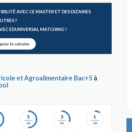
ILITÉ AVEC CE MASTER ET DES DIZAINES
AUTRES ?
 AVEC EDUNIVERSAL MATCHING !
 pour le calculer
icole et Agroalimentaire Bac+5
à
ool
5
3
1
10
10
10