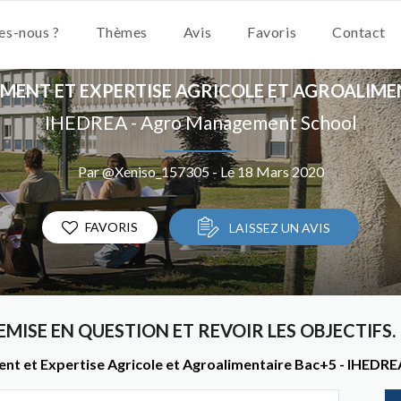
s-nous ?
Thèmes
Avis
Favoris
Contact
ENT ET EXPERTISE AGRICOLE ET AGROALIME
IHEDREA - Agro Management School
Par @Xeniso_157305 - Le 18 Mars 2020
FAVORIS
LAISSEZ UN AVIS
EMISE EN QUESTION ET REVOIR LES OBJECTIFS.
nt et Expertise Agricole et Agroalimentaire Bac+5 - IHEDR