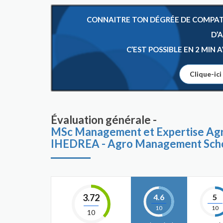
CONNAITRE TON DÉGRÉE DE COMPATIB
D’
C’EST POSSIBLE EN 2 MIN
Clique-ici
Évaluation générale -
MSc Management et Expertise Agr
IHEDREA - Agro Management Sch
3.72
4.6
5
10
10
10