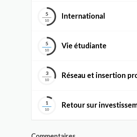
5
International
10
5
Vie étudiante
10
3
Réseau et insertion pr
10
1
Retour sur investisse
10
Commentaires