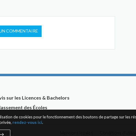
 UN COMMENTAIRE
vis sur les Licences & Bachelors
lassement des Écoles
tilisation de cookies pour le fonctionnement des boutons de partage sur les r
privée,
rendez-vous ici
.
Mentions légales
Conditions d’utilis
éservés