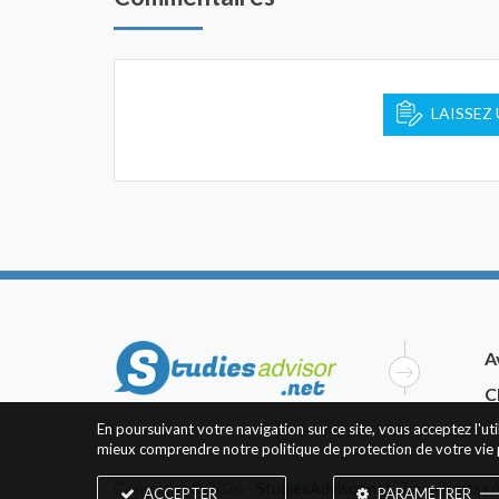
LAISSEZ
A
C
En poursuivant votre navigation sur ce site, vous acceptez l'u
mieux comprendre notre politique de protection de votre vie 
Copyright © 2026 -
StudiesAdvisor.net
. Tous droits r
ACCEPTER
PARAMÉTRER