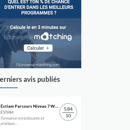
erniers avis publiés
Éstiam Parcours Niveau 7 Web &...
5.84
ÉSTIAM
10
Formation enrichissante et
pratique...