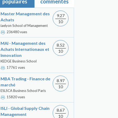
populaires
commentés
Master Management des
9.27
Achats
10
iaelyon School of Management
236480 vues
MAI - Management des
8.52
Achats Internationaux et
10
Innovation
KEDGE Business School
17761 vues
MBA Trading - Finance de
8.97
marché
10
ESLSCA Business School Paris
15820 vues
ISLI - Global Supply Chain
8.67
Management
10