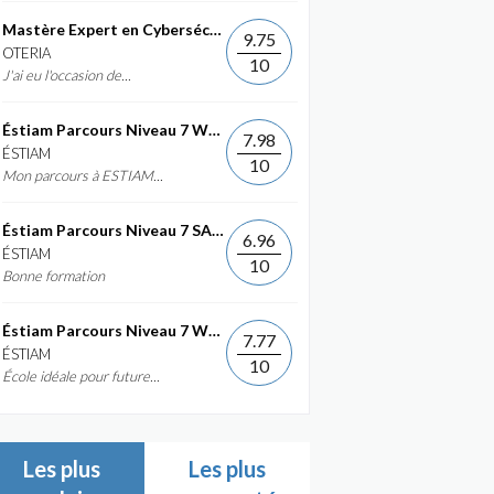
Mastère Expert en Cybersécurité
9.75
OTERIA
10
J'ai eu l'occasion de...
Éstiam Parcours Niveau 7 Web &...
7.98
ÉSTIAM
10
Mon parcours à ESTIAM...
Éstiam Parcours Niveau 7 SAP ERP...
6.96
ÉSTIAM
10
Bonne formation
Éstiam Parcours Niveau 7 Web &...
7.77
ÉSTIAM
10
École idéale pour future...
Les plus
Les plus