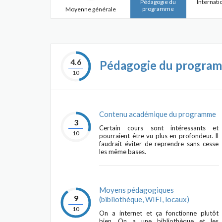
Pédagogie du
Internati
programme
Moyenne générale
4.6
Pédagogie du progra
10
Contenu académique du programme
3
Certain cours sont intéressants et
10
pourraient être vu plus en profondeur. Il
faudrait éviter de reprendre sans cesse
les même bases.
Moyens pédagogiques
9
(bibliothèque, WIFI, locaux)
10
On a internet et ça fonctionne plutôt
bien. On a une bibliothèque et les