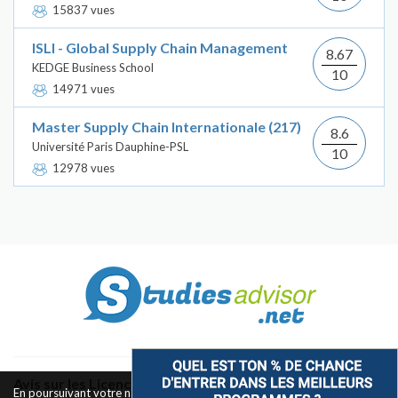
15837 vues
ISLI - Global Supply Chain Management
8.67
KEDGE Business School
10
14971 vues
Master Supply Chain Internationale (217)
8.6
Université Paris Dauphine-PSL
10
12978 vues
Avis sur les Licences & Bachelors
En poursuivant votre navigation sur ce site, vous acceptez