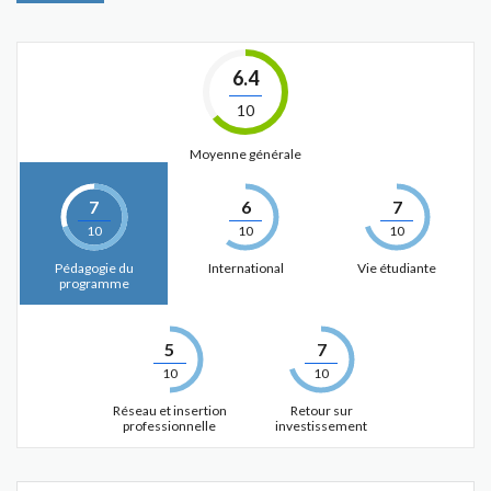
6.4
10
Moyenne générale
7
6
7
10
10
10
Pédagogie du
International
Vie étudiante
programme
5
7
10
10
Réseau et insertion
Retour sur
professionnelle
investissement