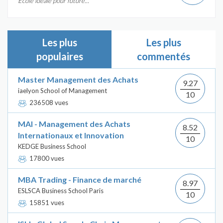
École idéale pour future...
Les plus
Les plus
populaires
commentés
Master Management des Achats
9.27
iaelyon School of Management
10
236508 vues
MAI - Management des Achats
8.52
Internationaux et Innovation
10
KEDGE Business School
17800 vues
MBA Trading - Finance de marché
8.97
ESLSCA Business School Paris
10
15851 vues