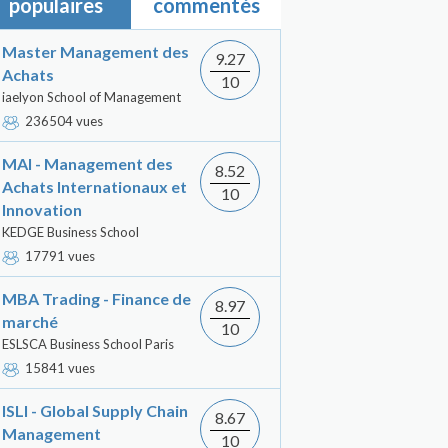
populaires
commentés
Master Management des
9.27
Achats
10
iaelyon School of Management
236504 vues
MAI - Management des
8.52
Achats Internationaux et
10
Innovation
KEDGE Business School
17791 vues
MBA Trading - Finance de
8.97
marché
10
ESLSCA Business School Paris
15841 vues
ISLI - Global Supply Chain
8.67
Management
10