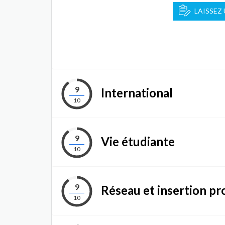
LAISSEZ
9
International
10
9
Vie étudiante
10
9
Réseau et insertion pr
10