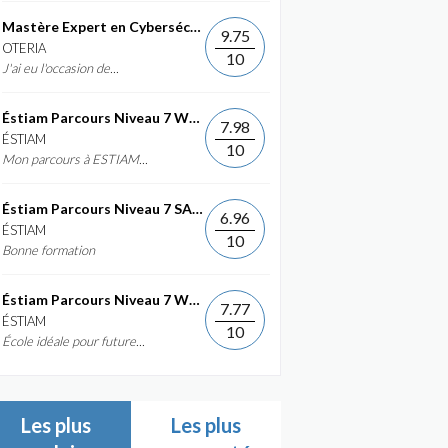
Mastère Expert en Cybersécurité
9.75
OTERIA
10
J'ai eu l'occasion de...
Éstiam Parcours Niveau 7 Web &...
7.98
ÉSTIAM
10
Mon parcours à ESTIAM...
Éstiam Parcours Niveau 7 SAP ERP...
6.96
ÉSTIAM
10
Bonne formation
Éstiam Parcours Niveau 7 Web &...
7.77
ÉSTIAM
10
École idéale pour future...
Les plus
Les plus