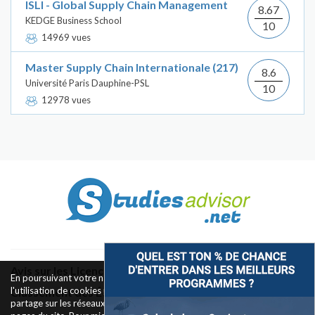
ISLI - Global Supply Chain Management
8.67
KEDGE Business School
10
14969 vues
Master Supply Chain Internationale (217)
8.6
Université Paris Dauphine-PSL
10
12978 vues
Avis sur les Licences & Bachelors
En poursuivant votre navigation sur ce site, vous acceptez
l'utilisation de cookies pour le fonctionnement des boutons de
Classement des Écoles
partage sur les réseaux sociaux et la mesure d'audience des