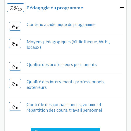
Pédagogie du programme
7.8
/
10
Contenu académique du programme
9
/
10
Moyens pédagogiques (bibliothèque, WIFI,
9
/
10
locaux)
Qualité des professeurs permanents
7
/
10
Qualité des intervenants professionnels
7
/
10
extérieurs
Contrôle des connaissances, volume et
7
/
10
répartition des cours, travail personnel