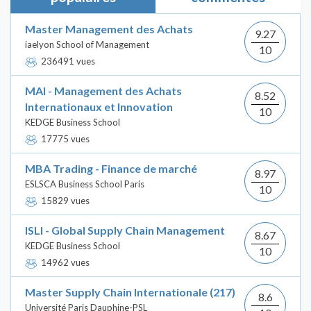
Master Management des Achats
9.27
iaelyon School of Management
10
236491 vues
MAI - Management des Achats
8.52
Internationaux et Innovation
10
KEDGE Business School
17775 vues
MBA Trading - Finance de marché
8.97
ESLSCA Business School Paris
10
15829 vues
ISLI - Global Supply Chain Management
8.67
KEDGE Business School
10
14962 vues
Master Supply Chain Internationale (217)
8.6
Université Paris Dauphine-PSL