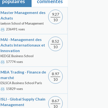
populaires
commentés
Master Management des
9.27
Achats
10
iaelyon School of Management
236491 vues
MAI - Management des
8.52
Achats Internationaux et
10
Innovation
KEDGE Business School
17774 vues
MBA Trading - Finance de
8.97
marché
10
ESLSCA Business School Paris
15829 vues
ISLI - Global Supply Chain
8.67
Management
10