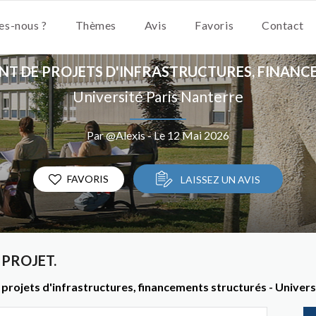
s-nous ?
Thèmes
Avis
Favoris
Contact
T DE PROJETS D'INFRASTRUCTURES, FINAN
Université Paris Nanterre
Par @Alexis - Le 12 Mai 2026
FAVORIS
LAISSEZ UN AVIS
 PROJET.
 projets d'infrastructures, financements structurés - Univers