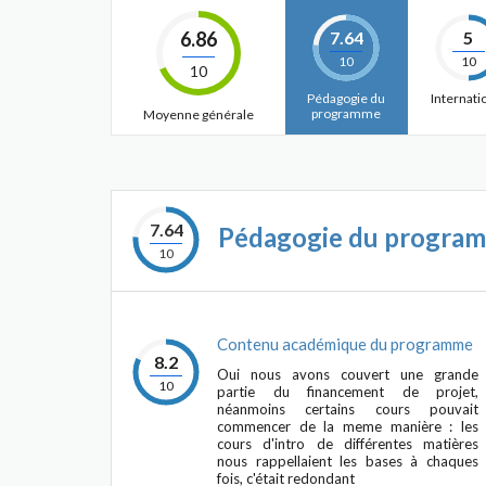
6.86
7.64
5
10
10
10
Pédagogie du
Internati
programme
Moyenne générale
7.64
Pédagogie du progra
10
Contenu académique du programme
8.2
Oui nous avons couvert une grande
10
partie du financement de projet,
néanmoins certains cours pouvait
commencer de la meme manière : les
cours d'intro de différentes matières
nous rappellaient les bases à chaques
fois, c'était redondant