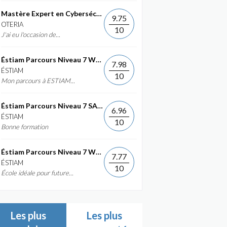
Mastère Expert en Cybersécurité
9.75
OTERIA
10
J'ai eu l'occasion de...
Éstiam Parcours Niveau 7 Web &...
7.98
ÉSTIAM
10
Mon parcours à ESTIAM...
Éstiam Parcours Niveau 7 SAP ERP...
6.96
ÉSTIAM
10
Bonne formation
Éstiam Parcours Niveau 7 Web &...
7.77
ÉSTIAM
10
École idéale pour future...
Les plus
Les plus