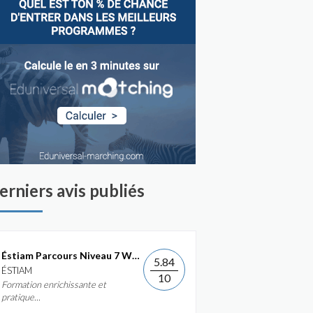
erniers avis publiés
Éstiam Parcours Niveau 7 Web &...
5.84
ÉSTIAM
10
Formation enrichissante et
pratique...