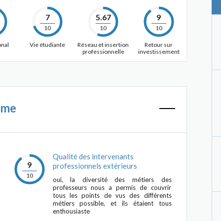
7
5.67
9
10
10
10
onal
Vie étudiante
Réseau et insertion
Retour sur
professionnelle
investissement
mme
Qualité des intervenants
9
professionnels extérieurs
10
oui, la diversité des métiers des
professeurs nous a permis de couvrir
tous les points de vus des différents
métiers possible, et ils étaient tous
enthousiaste