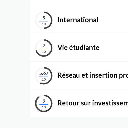
5
International
10
7
Vie étudiante
10
5.67
Réseau et insertion pr
10
9
Retour sur investisse
10