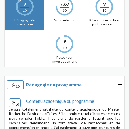
9
7.67
9
10
10
10
Pédagogie du
Vie étudiante
Réseau et insertion
programme
professionnelle
9
10
Retour sur
investissement
Pédagogie du programme
9
/
10
Contenu académique du programme
9
/
10
Je suis totalement satisfaite du contenu académique du Master
Recherche Droit des affaires. Si le nombre total d'heures de cours
peut sembler faible, il convient de garder à l'esprit que les
séminaires demandent un fort travail de recherches et de
compréhension en amont. J'ai également trouvé que les heures de