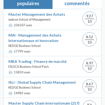
populaires
commentés
Master Management des Achats
9.27
iaelyon School of Management
10
236507 vues
MAI - Management des Achats
8.52
Internationaux et Innovation
10
KEDGE Business School
17799 vues
MBA Trading - Finance de marché
8.97
ESLSCA Business School Paris
10
15850 vues
ISLI - Global Supply Chain Management
8.67
KEDGE Business School
10
14982 vues
Master Supply Chain Internationale (217)
8.6