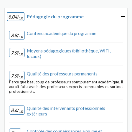
Pédagogie du programme
8.04
/
10
Contenu académique du programme
8.8
/
10
Moyens pédagogiques (bibliothèque, WIFI,
7.9
/
10
locaux)
Qualité des professeurs permanents
7.9
/
10
Parce que beaucoup de professeurs sont purement académique. Il
aurait fallu avoir des professeurs experts comptables et surtout
professionnels.
Qualité des intervenants professionnels
8.6
/
10
extérieurs
Contrôle des connaissances, volume et