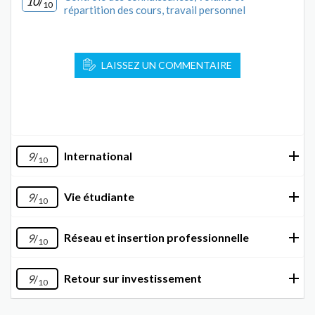
10
/
10
répartition des cours, travail personnel
LAISSEZ UN COMMENTAIRE
International
9
/
10
Vie étudiante
9
/
10
Réseau et insertion professionnelle
9
/
10
Retour sur investissement
9
/
10