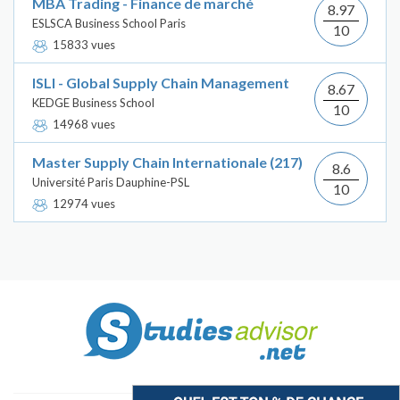
MBA Trading - Finance de marché
8.97
ESLSCA Business School Paris
10
15833 vues
ISLI - Global Supply Chain Management
8.67
KEDGE Business School
10
14968 vues
Master Supply Chain Internationale (217)
8.6
Université Paris Dauphine-PSL
10
12974 vues