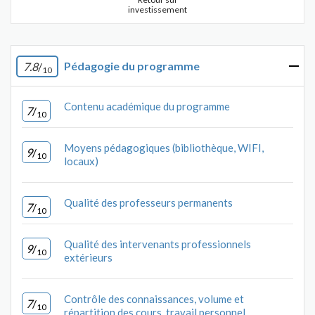
investissement
Pédagogie du programme
7.8
/
10
Contenu académique du programme
7
/
10
Moyens pédagogiques (bibliothèque, WIFI,
9
/
10
locaux)
Qualité des professeurs permanents
7
/
10
Qualité des intervenants professionnels
9
/
10
extérieurs
Contrôle des connaissances, volume et
7
/
10
répartition des cours, travail personnel