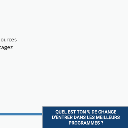
sources
tagez