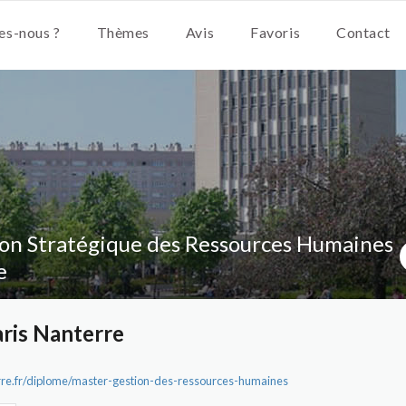
s-nous ?
Thèmes
Avis
Favoris
Contact
on Stratégique des Ressources Humaines
e
aris Nanterre
terre.fr/diplome/master-gestion-des-ressources-humaines