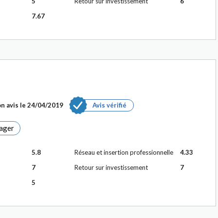
5
Retour sur investissement
6
7.67
n avis le
24/04/2019
Avis vérifié
ager
5.8
Réseau et insertion professionnelle
4.33
7
Retour sur investissement
7
5