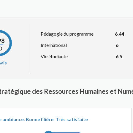
Pédagogie du programme
6.44
98
International
6
0
Vie étudiante
6.5
vis
Stratégique des Ressources Humaines et Numé
mbiance. Bonne filière. Très satisfaite