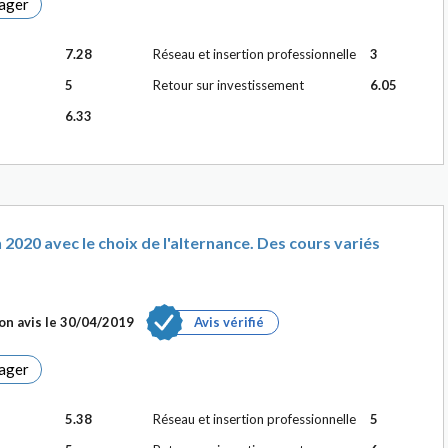
ager
7.28
Réseau et insertion professionnelle
3
5
Retour sur investissement
6.05
6.33
020 avec le choix de l'alternance. Des cours variés
on avis le
30/04/2019
Avis vérifié
ager
5.38
Réseau et insertion professionnelle
5