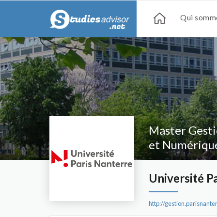
Qui somme
Master Gesti
et Numériqu
Université P
http://gestion.parisnan