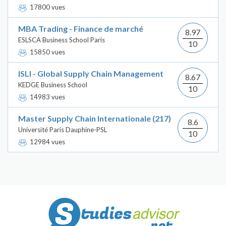
17800 vues
MBA Trading - Finance de marché
8.97
ESLSCA Business School Paris
10
15850 vues
ISLI - Global Supply Chain Management
8.67
KEDGE Business School
10
14983 vues
Master Supply Chain Internationale (217)
8.6
Université Paris Dauphine-PSL
10
12984 vues