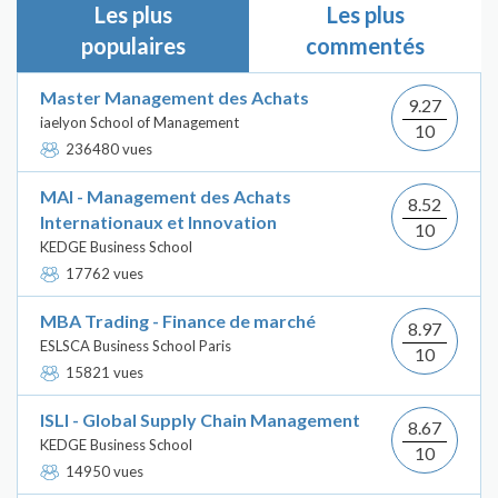
Les plus
Les plus
populaires
commentés
Master Management des Achats
9.27
iaelyon School of Management
10
236480 vues
MAI - Management des Achats
8.52
Internationaux et Innovation
10
KEDGE Business School
17762 vues
MBA Trading - Finance de marché
8.97
ESLSCA Business School Paris
10
15821 vues
ISLI - Global Supply Chain Management
8.67
KEDGE Business School
10
14950 vues