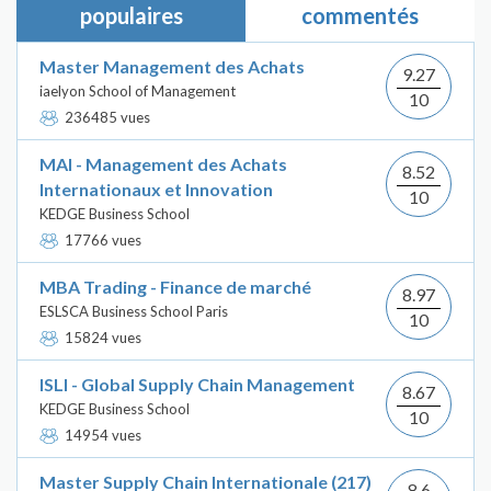
populaires
commentés
Master Management des Achats
9.27
iaelyon School of Management
10
236485 vues
MAI - Management des Achats
8.52
Internationaux et Innovation
10
KEDGE Business School
17766 vues
MBA Trading - Finance de marché
8.97
ESLSCA Business School Paris
10
15824 vues
ISLI - Global Supply Chain Management
8.67
KEDGE Business School
10
14954 vues
Master Supply Chain Internationale (217)
8.6