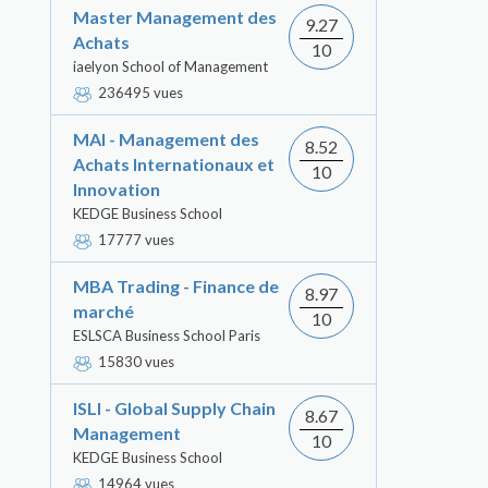
Master Management des
9.27
Achats
10
iaelyon School of Management
236495 vues
MAI - Management des
8.52
Achats Internationaux et
10
Innovation
KEDGE Business School
17777 vues
MBA Trading - Finance de
8.97
marché
10
ESLSCA Business School Paris
15830 vues
ISLI - Global Supply Chain
8.67
Management
10
KEDGE Business School
14964 vues