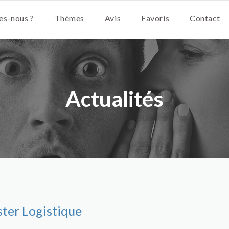
s-nous ?
Thèmes
Avis
Favoris
Contact
Actualités
ster Logistique