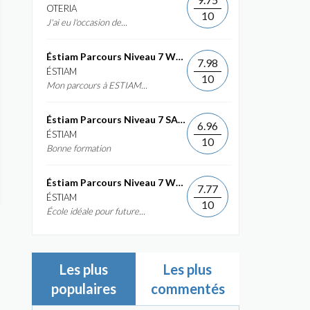
OTERIA
10
J'ai eu l'occasion de...
Éstiam Parcours Niveau 7 Web &...
7.98
ÉSTIAM
10
Mon parcours à ESTIAM...
Éstiam Parcours Niveau 7 SAP ERP...
6.96
ÉSTIAM
10
Bonne formation
Éstiam Parcours Niveau 7 Web &...
7.77
ÉSTIAM
10
École idéale pour future...
Les plus
Les plus
populaires
commentés