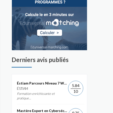
Derniers avis publiés
Éstiam Parcours Niveau 7 Web &...
5.84
ÉSTIAM
10
Formation enrichissante et
pratique...
Mastère Expert en Cybersécurité
9.75