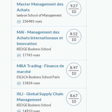
Master Management des
9.27
Achats
10
iaelyon School of Management
236485 vues
MAI - Management des
8.52
Achats Internationaux et
10
Innovation
KEDGE Business School
17765 vues
MBA Trading - Finance de
8.97
marché
10
ESLSCA Business School Paris
15824 vues
ISLI - Global Supply Chain
8.67
Management
10
KEDGE Business School
14953 vues