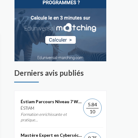
Derniers avis publiés
Éstiam Parcours Niveau 7 Web &...
5.84
ÉSTIAM
10
Formation enrichissante et
pratique...
Mastère Expert en Cybersécurité
9.75